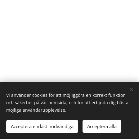
Vi använder cookies för att möjliggöra en korrekt funktion
och säkerhet på vår hemsida, och för att erbjuda dig bästa
möjliga användarupplevelse.
© 2021 Alla rättigheter reserverade
Acceptera endast nödvändiga
Acceptera alla
Skapad av PML
Cookies