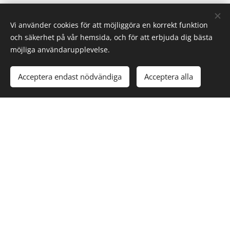
Vi använder cookies för att möjliggöra en korrekt funktion
och säkerhet på vår hemsida, och för att erbjuda dig bästa
Stefan Berg
möjliga användarupplevelse.
Acceptera endast nödvändiga
Acceptera alla
Mobil: 073-825 26 19
E-post: ordforande@mkk.nu
SEKRETER