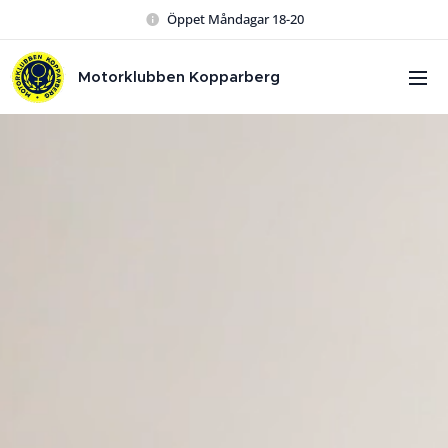
Öppet Måndagar 18-20
Motorklubben Kopparberg